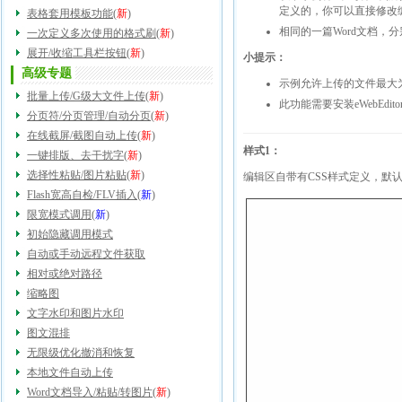
定义的，你可以直接修改
表格套用模板功能
(
新
)
相同的一篇Word文档，
一次定义多次使用的格式刷
(
新
)
展开/收缩工具栏按钮
(
新
)
小提示：
高级专题
示例允许上传的文件最大为
批量上传/G级大文件上传
(
新
)
此功能需要安装eWebEdi
分页符/分页管理/自动分页
(
新
)
在线截屏/截图自动上传
(
新
)
样式1：
一键排版、去干扰字
(
新
)
选择性粘贴/图片粘贴
(
新
)
编辑区自带有CSS样式定义，默认
Flash宽高自检/FLV插入
(
新
)
限宽模式调用
(
新
)
初始隐藏调用模式
自动或手动远程文件获取
相对或绝对路径
缩略图
文字水印和图片水印
图文混排
无限级优化撤消和恢复
本地文件自动上传
Word文档导入/粘贴/转图片
(
新
)