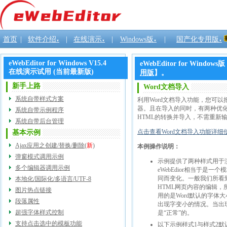
首页
|
软件介绍
|
在线演示
|
Windows版
|
国产化专用版
▼
▼
▼
▼
eWebEditor for Windows V15.4
eWebEditor for W
在线演示试用 (当前最新版)
用版
】。
新手上路
Word文档导入
系统自带样式方案
利用Word文档导入功能，您可以
器。且在导入的同时，有两种优化
系统自带示例程序
HTML的转换并导入，不需重新
系统自带后台管理
点击查看Word文档导入功能详细
基本示例
Ajax应用之创建/替换/删除
(
新
)
本例操作说明：
弹窗模式调用示例
示例提供了两种样式用于演示
多个编辑器调用示例
eWebEdior相当于是
同而变化。一般我们所看到的
本地化/国际化/多语言/UTF-8
HTML网页内容的编辑，
图片热点链接
用的是Word默认的字体大小
段落属性
出现字变小的情况。当出
超强字体样式控制
是“正常”的。
支持点击选中的模板功能
以下示例样式1与样式2默