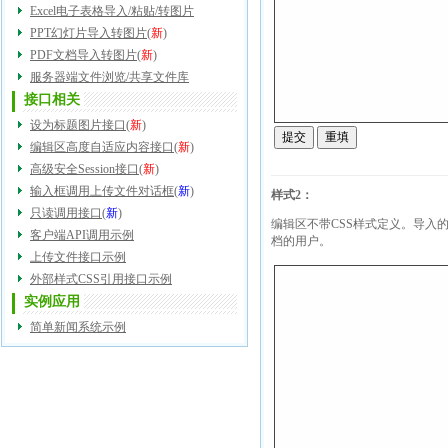
Excel电子表格导入/粘贴/转图片
PPT幻灯片导入转图片
(
新
)
PDF文档导入转图片
(
新
)
服务器端文件浏览/共享文件库
接口相关
设为标题图片接口
(
新
)
编辑区高度自适应内容接口
(
新
)
高级安全Session接口
(
新
)
输入框调用上传文件对话框
(
新
)
样式2：
只读调用接口
(
新
)
编辑区不带CSS样式定义。导入的
客户端API调用示例
档的用户。
上传文件接口示例
外部样式CSS引用接口示例
实例应用
简单新闻系统示例